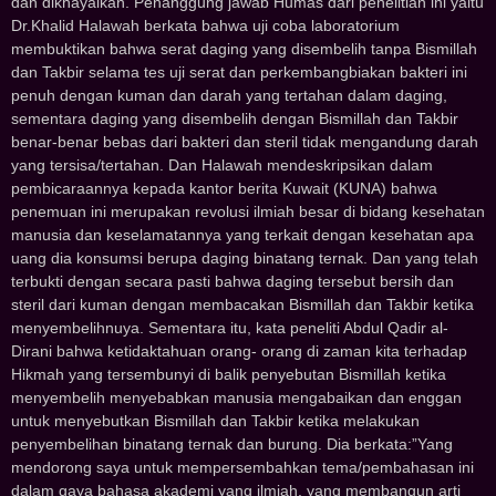
dan dikhayalkan. Penanggung jawab Humas dari penelitian ini yaitu
Dr.Khalid Halawah berkata bahwa uji coba laboratorium
membuktikan bahwa serat daging yang disembelih tanpa Bismillah
dan Takbir selama tes uji serat dan perkembangbiakan bakteri ini
penuh dengan kuman dan darah yang tertahan dalam daging,
sementara daging yang disembelih dengan Bismillah dan Takbir
benar-benar bebas dari bakteri dan steril tidak mengandung darah
yang tersisa/tertahan. Dan Halawah mendeskripsikan dalam
pembicaraannya kepada kantor berita Kuwait (KUNA) bahwa
penemuan ini merupakan revolusi ilmiah besar di bidang kesehatan
manusia dan keselamatannya yang terkait dengan kesehatan apa
uang dia konsumsi berupa daging binatang ternak. Dan yang telah
terbukti dengan secara pasti bahwa daging tersebut bersih dan
steril dari kuman dengan membacakan Bismillah dan Takbir ketika
menyembelihnuya. Sementara itu, kata peneliti Abdul Qadir al-
Dirani bahwa ketidaktahuan orang- orang di zaman kita terhadap
Hikmah yang tersembunyi di balik penyebutan Bismillah ketika
menyembelih menyebabkan manusia mengabaikan dan enggan
untuk menyebutkan Bismillah dan Takbir ketika melakukan
penyembelihan binatang ternak dan burung. Dia berkata:”Yang
mendorong saya untuk mempersembahkan tema/pembahasan ini
dalam gaya bahasa akademi yang ilmiah, yang membangun arti