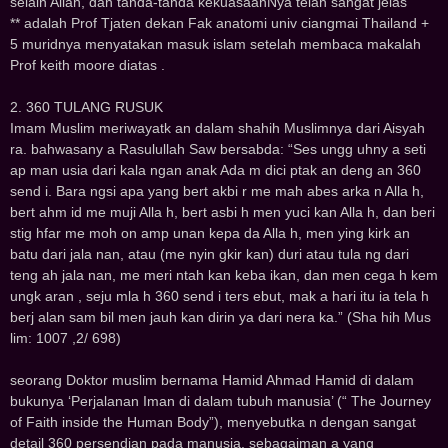
selain Allah, dan tanda-tanda kekuasaanNya telah sangat jelas
** adalah Prof Tjaten dekan Fak anatomi univ ciangmai Thailand +
5 muridnya menyatakan masuk islam setelah membaca makalah
Prof keith moore diatas .
2. 360 TULANG RUSUK
Imam Muslim meriwayatk an dalam shahih Muslimnya dari Aisyah
ra. bahwasany a Rasulullah Saw bersabda: “Ses ungg uhny a seti
ap man usia dari kala ngan anak Ada m dici ptak an deng an 360
send i. Bara ngsi apa yang bert akbi r me mah abes arka n Alla h,
bert ahm id me muji Alla h, bert asbi h men yuci kan Alla h, dan beri
stig hfar me moh on amp unan kepa da Alla h, men ying kirk an
batu dari jala nan, atau (me nyin gkir kan) duri atau tula ng dari
teng ah jala nan, me meri ntah kan keba ikan, dan men cega h kem
ungk aran , seju mla h 360 send i ters ebut, mak a hari itu ia tela h
berj alan sam bil men jauh kan dirin ya dari nera ka.” (Sha hih Mus
lim: 1007 ,2/ 698)
seorang Doktor muslim bernama Hamid Ahmad Hamid di dalam
bukunya ‘Perjalanan Iman di dalam tubuh manusia’ (“ The Journey
of Faith inside the Human Body”), menyebutka n dengan sangat
detail 360 persendian pada manusia, sebagaiman a yang