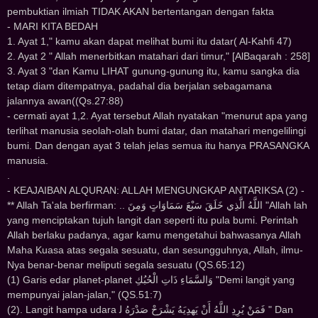
pembuktian ilmiah TIDAK AKAN bertentangan dengan fakta
- MARI KITA BEDAH
1. Ayat 1," kamu akan dapat melihat bumi itu datar( Al-Kahfi 47)
2. Ayat 2 " Allah menerbitkan matahari dari timur," [AlBaqarah : 258]
3. Ayat 3 "dan Kamu LIHAT gunung-gunung itu, kamu sangka dia
tetap diam ditempatnya, padahal dia berjalan sebagamana
jalannya awan((Qs.27:88)
- cermati ayat 1,2. Ayat tersebut Allah nyatakan "menurut apa yang
terlihat manusia seolah-olah bumi datar, dan matahari mengelilingi
bumi. Dan dengan ayat 3 telah jelas semua itu hanya PRASANGKA
manusia.
.
- KEAJAIBAN ALQURAN: ALLAH MENGUNGKAP ANTARIKSA (2) -
** Allah Ta'ala berfirman: .. ﺍﻟﻠَّﻪُ ﺍﻟَّﺬِﻱ ﺧَﻠَﻖَ ﺳَﺒْﻊَ ﺳَﻤَﺎﻭَﺍﺕٍ ﻭَﻣِﻦَ "Allah lah
yang menciptakan tujuh langit dan seperti itu pula bumi. Perintah
Allah berlaku padanya, agar kamu mengetahui bahwasanya Allah
Maha Kuasa atas segala sesuatu, dan sesungguhnya, Allah, ilmu-
Nya benar-benar meliputi segala sesuatu (QS.65:12)
(1) Garis edar planet-planet ﻭَﺍﻟﺴَّﻤَﺎﺀِ ﺫَﺍﺕِ ﺍﻟْﺤُﺒُﻚِ "Demi langit yang
mempunyai jalan-jalan," (QS.51:7)
(2). Langit hampa udara ﻓَﻤَﻦْ ﻳُﺮِﺩِ ﺍﻟﻠَّﻪُ ﺃَﻥْ ﻳَﻬﺪِﻳَﻪُ ﻳَﺸْﺮَﺡْ ﺻَﺪْﺭَﻩُ ﻟ " Dan