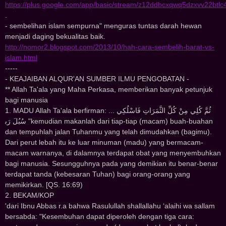
https://plus.google.com/app/basic/stream/z12ddbcxqwq5dzxvv22btlc
.
- sembelihan islam sempurna" menguras tuntas darah hewan
menjadi daging bekualitas baik.
http://nomor2.blogspot.com/2013/10/hah-cara-sembelih-barat-vs-
islam.html
-----
- KEAJAIBAN ALQUR'AN SUMBER ILMU PENGOBATAN -
** Allah Ta'ala yang Maha Perkasa, memberikan banyak petunjuk
bagi manusia
1. MADU Allah Ta'ala berfirman: ... ﺛُﻢَّ ﻛُﻠِﻲ ﻣِﻦْ ﻛُﻞِّ ﺍﻟﺜَّﻤَﺮَﺍﺕِ ﻓَﺎﺳْﻠُﻜِﻲ
ﺳُﺒُﻞَ ﺭَﺑ "kemudian makanlah dari tiap-tiap (macam) buah-buahan
dan tempuhlah jalan Tuhanmu yang telah dimudahkan (bagimu).
Dari perut lebah itu ke luar minuman (madu) yang bermacam-
macam warnanya, di dalamnya terdapat obat yang menyembuhkan
bagi manusia. Sesungguhnya pada yang demikian itu benar-benar
terdapat tanda (kebesaran Tuhan) bagi orang-orang yang
memikirkan. [QS. 16:69)
2. BEKAM/KOP
'dari Ibnu Abbas r.a bahwa Rasulullah shallallahu ‘alaihi wa sallam
bersabda: "Kesembuhan dapat diperoleh dengan tiga cara: