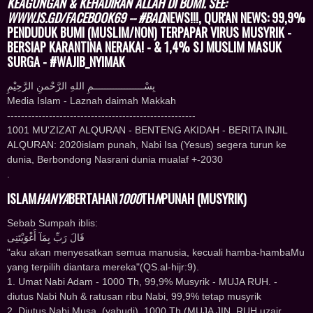
KEAGUNGAN & KEHADIRAN ALLAH DI BUMI. SEE:
WWW.IS.GD/FACEBOOK69 -- #BAD
NEWS!!!, QUR'AN NEWS: 99,9%
PENDUDUK BUMI (MUSLIM/NON) TERPAPAR VIRUS MUSYRIK -
BERSIAP KARANTINA NERAKA! - & 1,4% SJ MUSLIM MASUK
SURGA - #WAJIB_NYIMAK
ﺑِﺴْــــــــــــــــــﻢِ ﺍﻟﻠﻪِ ﺍﻟﺮَّﺣْﻤﻦِ ﺍﻟﺮَّﺣِﻴْﻢِ
Media Islam - Laznah daimah Makkah
------------------------------------------------------
1001 MU'ZIZAT ALQURAN - BENTENG AKIDAH - BERITA INJIL
ALQURAN: 2020islam punah, Nabi Isa (Yesus) segera turun ke
dunia, Berbondong Nasrani dunia mualaf +-2030
.
ISLAM
HANYA
BERTAHAN
1000
TH
N
PUNAH (MUSYRIK)
Sebab Sumpah iblis:
ﻗَﺎﻝَ ﺭَﺏِّ ﺑِﻤَﺎٓ ﺃَﻏْﻮَﻳْﺘَﻨِﻰ
"aku akan menyesatkan semua manusia, kecuali hamba-hambaMu
yang terpilih diantara mereka"(QS.al-hijr:9).
1. Umat Nabi Adam - 1000 Th, 99,9% Musyrik - MUJA RUH. -
diutus Nabi Nuh & ratusan ribu Nabi, 99,9% tetap musyrik
2. Diutus Nabi Musa, (yahudi), 1000 Th (MUJA JIN, RUH uzair,