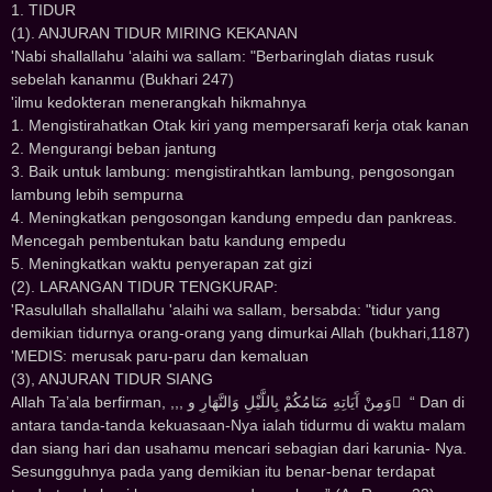
1. TIDUR
(1). ANJURAN TIDUR MIRING KEKANAN
'Nabi shallallahu ‘alaihi wa sallam: "Berbaringlah diatas rusuk
sebelah kananmu (Bukhari 247)
'ilmu kedokteran menerangkah hikmahnya
1. Mengistirahatkan Otak kiri yang mempersarafi kerja otak kanan
2. Mengurangi beban jantung
3. Baik untuk lambung: mengistirahtkan lambung, pengosongan
lambung lebih sempurna
4. Meningkatkan pengosongan kandung empedu dan pankreas.
Mencegah pembentukan batu kandung empedu
5. Meningkatkan waktu penyerapan zat gizi
(2). LARANGAN TIDUR TENGKURAP:
'Rasulullah shallallahu 'alaihi wa sallam, bersabda: "tidur yang
demikian tidurnya orang-orang yang dimurkai Allah (bukhari,1187)
'MEDIS: merusak paru-paru dan kemaluan
(3), ANJURAN TIDUR SIANG
Allah Ta’ala berfirman, ,,, ﻭَﻣِﻦْ ﺁَﻳَﺎﺗِﻪِ ﻣَﻨَﺎﻣُﻜُﻢْ ﺑِﺎﻟﻠَّﻴْﻞِ ﻭَﺍﻟﻨَّﻬَﺎﺭِ ﻭ َ “ Dan di
antara tanda-tanda kekuasaan-Nya ialah tidurmu di waktu malam
dan siang hari dan usahamu mencari sebagian dari karunia- Nya.
Sesungguhnya pada yang demikian itu benar-benar terdapat