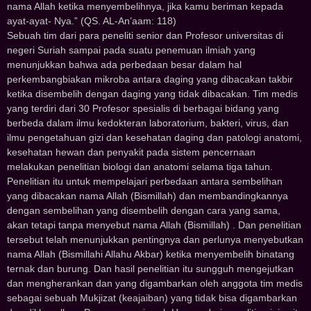
nama Allah ketika menyembelihnya, jika kamu beriman kepada
ayat-ayat- Nya.” (QS. AL-An’aam: 118)
Sebuah tim dari para peneliti senior dan Profesor universitas di
negeri Suriah sampai pada suatu penemuan ilmiah yang
menunjukkan bahwa ada perbedaan besar dalam hal
perkembangbiakan mikroba antara daging yang dibacakan takbir
ketika disembelih dengan daging yang tidak dibacakan. Tim medis
yang terdiri dari 30 Profesor spesialis di berbagai bidang yang
berbeda dalam ilmu kedokteran laboratorium, bakteri, virus, dan
ilmu pengetahuan gizi dan kesehatan daging dan patologi anatomi,
kesehatan hewan dan penyakit pada sistem pencernaan
melakukan penelitian biologi dan anatomi selama tiga tahun.
Penelitian itu untuk mempelajari perbedaan antara sembelihan
yang dibacakan nama Allah (Bismillah) dan membandingkannya
dengan sembelihan yang disembelih dengan cara yang sama,
akan tetapi tanpa menyebut nama Allah (Bismillah) . Dan penelitian
tersebut telah menunjukkan pentingnya dan perlunya menyebutkan
nama Allah (Bismillahi Allahu Akbar) ketika menyembelih binatang
ternak dan burung. Dan hasil penelitian itu sungguh mengejutkan
dan mengherankan dan yang digambarkan oleh anggota tim medis
sebagai sebuah Mukjizat (keajaiban) yang tidak bisa digambarkan