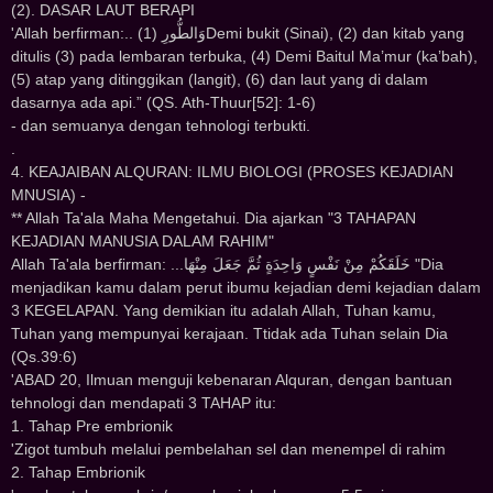
(2). DASAR LAUT BERAPI
'Allah berfirman:.. ﻭَﺍﻟﻄُّﻮﺭِ (1)Demi bukit (Sinai), (2) dan kitab yang
ditulis (3) pada lembaran terbuka, (4) Demi Baitul Ma’mur (ka’bah),
(5) atap yang ditinggikan (langit), (6) dan laut yang di dalam
dasarnya ada api.” (QS. Ath-Thuur[52]: 1-6)
- dan semuanya dengan tehnologi terbukti.
.
4. KEAJAIBAN ALQURAN: ILMU BIOLOGI (PROSES KEJADIAN
MNUSIA) -
** Allah Ta'ala Maha Mengetahui. Dia ajarkan "3 TAHAPAN
KEJADIAN MANUSIA DALAM RAHIM"
Allah Ta'ala berfirman: ...ﺧَﻠَﻘَﻜُﻢْ ﻣِﻦْ ﻧَﻔْﺲٍ ﻭَﺍﺣِﺪَﺓٍ ﺛُﻢَّ ﺟَﻌَﻞَ ﻣِﻨْﻬَﺎ "Dia
menjadikan kamu dalam perut ibumu kejadian demi kejadian dalam
3 KEGELAPAN. Yang demikian itu adalah Allah, Tuhan kamu,
Tuhan yang mempunyai kerajaan. Ttidak ada Tuhan selain Dia
(Qs.39:6)
'ABAD 20, Ilmuan menguji kebenaran Alquran, dengan bantuan
tehnologi dan mendapati 3 TAHAP itu:
1. Tahap Pre embrionik
'Zigot tumbuh melalui pembelahan sel dan menempel di rahim
2. Tahap Embrionik