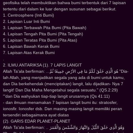
geofisika telah membuktikan bahwa bumi terbentuk dari 7 lapisan
tertentu dari dalam ke luar dengan susunan sebagai berikut.
1. Centrosphere (Inti Bumi)
2. Lapisan Luar Inti Bumi
3. Lapisan Terbawah Pita Bumi (Pita Bawah)
4. Lapisan Tengah Pita Bumi (Pita Tengah)
5. Lapisan Teratas Pita Bumi (Pita Atas)
6. Lapisan Bawah Kerak Bumi
7. Lapisan Atas Kerak Bumi
.
2. ILMU.ANTARIKSA (1). 7 LAPIS LANGIT
Allah Ta'ala berfirman: ...ﻫُﻮَ ﺍﻟَّﺬِﻱ ﺧَﻠَﻖَ ﻟَﻜُﻢْ ﻣَﺎ ﻓِﻲ ﺍﻷﺭْﺽِ ﺟَﻤِﻴﻌًﺎ ﺛُﻢَّ "Dia-
lah Allah, yang menjadikan segala yang ada di bumi untuk kamu,
dan Dia berkehendak (menciptakan) langit, lalu dijadikan- Nya 7
langit! Dan Dia Maha Mengetahui segala sesuatu." (QS.2:29)
'"dan Dia wahyukan tiap-tiap langit urusannya (Qs 41:11)
- dan ilmuan menamakan 7 lapisan langit bumi itu: stratosfer,
ionosfir. Ionosfer dsb. Dan masing-masing langit memiliki peran
tersendiri sebagaimana ayat diatas
(2). GARIS EDAR PLANET-PLANET
Allah Ta'ala berfirman: .. ﻭَﻫُﻮَ ﺍﻟَّﺬِﻱ ﺧَﻠَﻖَ ﺍﻟﻠَّﻴْﻞَ ﻭَﺍﻟﻨَّﻬَﺎﺭَ ﻭَﺍﻟﺸَّﻤْﺲَ ﻭَﺍﻟْﻘَﻤَﺮَ