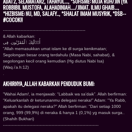
ADAT2, SELAMATAN2, TAHAYUL..., *SUFISME: MUJA RUH/JIN (YA
ROBBIBIL MUSTOFA, ALAHADINIAH..../JIMAT, ILMU GHAIB...,
*HIZBISME: NU, MD, SALAFY.., *SHALAT IMAM MUSYRIK, *DSB--
#COCOK!!
--------------------------------------------------------
& Allah kabarkan:
ﺃُﻭ۟ﻟَٰٓﺌِﻚَ ﭐﻟْﻤُﻘَﺮَّﺑُﻮﻥ. ﻓِﻰ
"Allah memasukkan umat islam ke dl surga kenikmatan;
Segolongan besar orang terdahulu (Masa Nabi, sahabat), &
segolongan kecil orang kemudian (Hg diutus Nabi Isa)
(Waq.i’a.h:12)
.
AKHIRNYA_ALLAH KABARKAN PENDUDUK BUMI:
"Wahai Adam!, ia menjawab: “Labbaik wa sa’daik”. Allah berfirman:
“Keluarkanlah dr keturunanmu delegasi neraka!” Adam: “Ya Rabb,
apakah itu delegasi neraka?” Allah berfirman: “Dari setiap 1000
orang, 999 (99,9%) di neraka & hanya 1 (0,1%) yg masuk surga..
(Shahih Bukhari)
-----------------------------------------------------------------