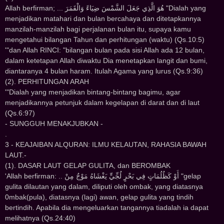
Allah berfirman; ... ﻫُﻮَ ﺍﻟَّﺬِﻱ ﺟَﻌَﻞَ ﺍﻟﺸَّﻤْﺲَ ﺿِﻴَﺎﺀً ﻭَﺍﻟْﻘَﻤَﺮَ "Dialah yang
menjadikan matahari dan bulan bercahaya dan ditetapkannya
manzilah-manzilah bagi perjalanan bulan itu, supaya kamu
mengetahui bilangan Tahun dan perhitungan (waktu) (Qs.10:5)
'"dan Allah RINCI: "bilangan bulan pada sisi Allah ada 12 bulan,
dalam ketetapan Allah diwaktu Dia menetapkan langit dan bumi,
diantaranya 4 bulan haram. Itulah Agama yang lurus (Qs.9:36)
(2). PERHITUNGAN ARAH
'"Dialah yang menjadikan bintang-bintang bagimu, agar
menjadikannya petunjuk dalam kegelapan di darat dan di laut
(Qs.6:97)
- SUNGGUH MENAKJUBKAN -
.
3 - KEAJAIBAN ALQURAN: ILMU KELAUTAN, RAHASIA BAWAH
LAUT.-
(1). DASAR LAUT GELAP GULITA, dan BEROMBAK
'Allah berfirman: .. ﺃَﻭْ ﻛَﻈُﻠُﻤَﺎﺕٍ ﻓِﻲ ﺑَﺤْﺮٍ ﻟُﺠِّﻲٍّ ﻳَﻐْﺸَﺎﻩُ ﻣَﻮْﺝٌ ﻣِﻦْ "gelap
gulita dilautan yang dalam, diliputi oleh ombak, yang diatasnya
0mbak(pula), diatasnya (lagi) awan, gelap gulita yang tindih
bertindih. Apabila dia mengeluarkan tangannya tiadalah ia dapat
melihatnya (Qs.24:40)