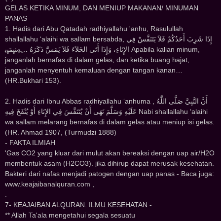
GELAS KETIKA MINUM, DAN MENIUP MAKANAN/ MINUMAN
PANAS
1. Hadis dari Abu Qatadah radhiyallahu 'anhu, Rasulullah
shallallahu ‘alaihi wa sallam bersabda, ﺇِﺫَﺍ ﺷَﺮِﺏَ ﺃَﺣَﺪُﻛُﻢْ ﻓَﻼَ ﻳَﺘَﻨَﻔَّﺲْ ﻓِﻲ
ﺍﻹِﻧَﺎﺀِ، ﻭَﺇِﺫَﺍ ﺃَﺗَﻰ ﺍﻟﺨَﻼَﺀَ ﻓَﻼَ ﻳَﻤَﺲَّ ﺫَﻛَﺮَﻩُ …ِﻪِﻨﻴِﻤَﻴِﺑ Apabila kalian minum,
janganlah bernafas di dalam gelas, dan ketika buang hajat,
janganlah menyentuh kemaluan dengan tangan kanan…
(HR.Bukhari 153).
.
2. Hadis dari Ibnu Abbas radhiyallahu ‘anhuma , ﺃَﻥَّ ﺍﻟﻨَّﺒِﻲَّ ﺻَﻠَّﻰ ﺍﻟﻠَّﻪُ
ﻋَﻠَﻴْﻪِ ﻭَﺳَﻠَّﻢَ ﻧَﻬَﻰ ﺃَﻥْ ﻳُﺘَﻨَﻔَّﺲَ ﻓِﻲ ﺍﻹِﻧَﺎﺀِ ﺃَﻭْ ﻳُﻨْﻔَﺦَ ﻓِﻴﻪِ Nabi shallallahu ‘alaihi
wa sallam melarang bernafas di dalam gelas atau meniup isi gelas.
(HR. Ahmad 1907, (Turmudzi 1888)
- FAKTA ILMIAH
'Gas CO2 yang kluar dari mulut akan bereaksi dengan uap air/H2O
membentuk asam (H2CO3). jika dihirup dapat merusak kesehatan.
Bakteri dari nafas menjadi patogen dengan uap panas - Baca juga:
www.keajaibanalquran.com ,
.
7- KEAJAIBAN ALQURAN: ILMU KESEHATAN -
** Allah Ta'ala mengetahui segala sesuatu