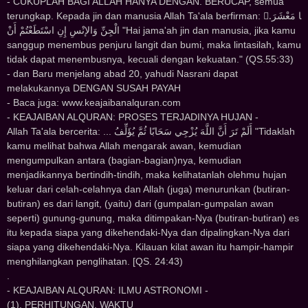
- CUKUPLAH BAGI ALLAH HANYA DENGAN. BERUCAP, semua
terungkap. Kepada jin dan manusia Allah Ta'ala berfirman: .َﺎ ﻣَﻌْﺸَﺮَ
ﺍﻟْﺠِﻦِّ ﻭَﺍﻹﻧْﺲِ ﺇِﻥِ ﺍﺳْﺘَﻄَﻌْﺘُﻢْ ﺃَﻥْ "Hai jama'ah jin dan manusia, jika kamu
sanggup menembus penjuru langit dan bumi, maka lintasilah, kamu
tidak dapat menembusnya, kecuali dengan kekuatan." (QS.55:33)
- dan Baru menjelang abad 20, yahudi Nasrani dapat
melakukannya DENGAN SUSAH PAYAH
- Baca juga: www.keajaibanalquran.com
- KEAJAIBAN ALQURAN: PROSES TERJADINYA HUJAN -
Allah Ta'ala bercerita: ... ﺃَﻟَﻢْ ﺗَﺮَ ﺃَﻥَّ ﺍﻟﻠَّﻪَ ﻳُﺰْﺟِﻲ ﺳَﺤَﺎﺑًﺎ ﺛُﻢَّ ﻳُﺆَﻟِّﻒُ "Tidaklah
kamu melihat bahwa Allah mengarak awan, kemudian
mengumpulkan antara (bagian-bagian)nya, kemudian
menjadikannya bertindih-tindih, maka kelihatanlah olehmu hujan
keluar dari celah-celahnya dan Allah (juga) menurunkan (butiran-
butiran) es dari langit, (yaitu) dari (gumpalan-gumpalan awan
seperti) gunung-gunung, maka ditimpakan-Nya (butiran-butiran) es
itu kepada siapa yang dikehendaki-Nya dan dipalingkan-Nya dari
siapa yang dikehendaki-Nya. Kilauan kilat awan itu hampir-hampir
menghilangkan penglihatan. [QS. 24:43)
.
- KEAJAIBAN ALQURAN: ILMU ASTRONOMI -
(1). PERHITUNGAN. WAKTU