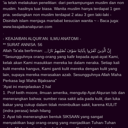
'ia telah melakukan penelitian: dari perkampungan muslim dan non
muslim. hasilnya luar biasa. Wanita muslim hanya terdapat 1 gen
pria. sedangkan non muslim terdapat 2 atau 3 gen laki-laki -
Disinilah islam menjaga martabat kesucian wanita ~ - Baca juga:
www.keajaibanalquran.com
.
- KEAJAIBAN ALQUR'AN: ILMU ANATOMI -
** SURAT ANNISA: 56
Allah Ta'ala berfirman: ,,,ﺇِﻥَّ ﺍﻟَّﺬِﻳﻦَ ﻛَﻔَﺮُﻭﺍ ﺑِﺂﻳَﺎﺗِﻨَﺎ ﺳَﻮْﻑَ ﻧُﺼْﻠِﻴﻬِﻢْ ﻧَﺎﺭًﺍ
'"Sesungguhnya orang-orang yang kafir kepada ayat-ayat Kami,
kelak akan Kami masukkan mereka ke dalam neraka. Setiap kali
kulit mereka hangus, Kami ganti kulit mereka dengan kulit yang
lain, supaya mereka merasakan azab. Sesungguhnya Allah Maha
Perkasa lagi Maha Bijaksana"
'Ayat ini menjelaskan 2 hal
1. Prof keith moore, ilmuan amerika, mengutip Ayat Alquran tsb dan
menerangkan bahwa: sumber rasa sakit ada pada kulit, dan luka
bakar yang cukup dalam tidak mnimbulkan sakit, karena KULIT
(indra perasa) telah hilang
2. Ayat tsb menerangkan bentuk SIKSAAN yang sangat
menyakitkan bagi orang-orang yang menjadikan Tuhan-Tuhan