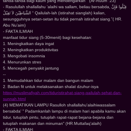
tanda-tanda bagi kaum yang mendengarkan ” (Ar-Ruum :23)
- Rasulullah shallallahu ‘alaihi wa sallam, beliau bersabda, ﻗِﻴْﻠُﻮﺍ ﻓَﺈِﻥَّ
ﺍﻟﺸَّﻴَﺎﻃِﻴْﻦَ ﻻَ ﺗَﻘِﻴْﻞُ “ Qailulah-lah (istirahat sianglah) kalian,
sesungguhnya setan-setan itu tidak pernah istirahat siang.”( HR.
Abu Nu’aim)
- FAKTA ILMIAH
manfaat tidur siang (5-30menit) bagi kesehatan:
1. Meningkatkan daya ingat
2. Meningkatkan produktivitas
3. Mengobati insomnia
4. Menurunkan stres
5. Mencegah penyakit jantung
--
1. Memudahkan tidur malam dan bangun malam
2. Badan fit untuk melaksanakan shalat dzuhur-isya
https://muslimafiyah.com/tiduristirahat-siang-qailulah-sehat-dan-
sunnah.html
(4) MEMATIKAN LAMPU Rasulloh shallallahu'alaihiwassalam
bersabda' " Padamkanlah lampu di malam hari apabila kamu akan
tidur, tutuplah pintu, tutuplah rapat-rapat bejana-bejana dan
tutuplah makanan dan minuman" (HR.Muttafaq'alaih)
- FAKTA ILMIAH: