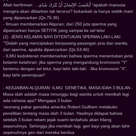
Allah berfirman: .. ﺃَﻳَﺤْﺴَﺐُ ﺍﻹﻧْﺴَﺎﻥُ ﺃَﻥْ ﻳُﺘْﺮَﻙَ ﺳُﺪًﻯ "apakah manusia
mengira akan dibiarkan tak terurus? bukankah ia hanya setitik mani
yang dipancarkan (Qs.75:36)
- Ilmuan membenarkan Alquran; dari 250 juta sperma yang
dipancarkan hanya SETITIK yang sampai ke sel telur
(2). JENIS KELAMIN BAYI DITENTUKAN SPERMA LAKI-LAKI
'"Dialah yang menciptakan berpasang-pasangan pria dan wanita,
dari sperma, apabila dipancarkan (Qs.53:46)
- ILMU kedokteran membenarkan bahwa sperma menentukan jenis
kelamin kelahiran: jika sperma yang mengandung kromosom "Y"
bertemu dengan sel telur, bayi lahir laki-laki . Jika kromosom "X",
bayi lahir perempuan* .
.
- KEAJAIBAN ALQURAN: ILMU. GENETIKA, MASA IDAH 3 BULAN -
Masa idah adalah masa mnunggu bagi wanita untuk menikah lagi.
ada rahasia apa? Mengapa 3 bulan
'seorang pakar genetika amerika Robert Guilhem melakukn
penelitian tentang masa idah 3 bulan. Hasilnya didapat bahwa
setelah 3 bulan rekam jejak suami terdahulu akan hilang
sepenuhnya. Sehingga jika menikah lagi, gen bayi yang akan lahir
sepenuhnya gen dari mereka berdua