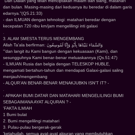
"Dan Dialah yang telah menciptakan malam dan siang, matahari
dan bulan. Masing-masing dari keduanya itu beredar di dalam garis
edarnya."(QS.21:33)
- dan ILMUAN dengan tehnologi: matahari beredar dengan
kecepatan 720 ribu km/jam mengelilingi inti galaxi
.
3. ALAM SMESTA TERUS MENGEMBANG
Allah Ta'ala berfirman: ﻭَﺍﻟﺴَّﻤَﺎﺀَ ﺑَﻨَﻴْﻨَﺎﻫَﺎ ﺑِﺄَﻳْﺪٍ ﻭَﺇِﻧَّﺎ ﻟَﻤُﻮﺳِﻌُﻮﻥَ
'"dan langit itu Kami bangun dengan kekuasaan (Kami), dan
sesungguhnya Kami benar-benar meluaskannya (Qs.51:47)
- ILMUAN Rusia dan belgia dengan TELESKOP HUBLE,
mengamati bertahun-tahun dan mendapati Galaxi-galaxi saling
menjauh/mengembang
- ALQUR'AN BENAR-BENAR MENAKJUBKN ISN'T IT? -
.
- APAKAH BUMI.DATAR DAN MATAHARI MENGELILINGI BUMI
SEBAGAIMANA AYAT ALQURAN ? -
'FAKTA ILMIAH
1 Bumi bulat
2. Bumi mengelilingi matahari
3. Pulau-pulau bergerak-gerak
'ketahuilah, semua ayat-ayat alquran yang membutuhkan