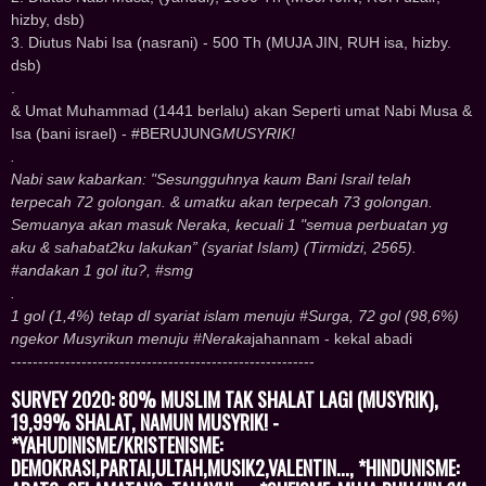
hizby, dsb)
3. Diutus Nabi Isa (nasrani) - 500 Th (MUJA JIN, RUH isa, hizby.
dsb)
.
& Umat Muhammad (1441 berlalu) akan Seperti umat Nabi Musa &
Isa (bani israel) - #BERUJUNG
MUSYRIK!
.
Nabi saw kabarkan: "Sesungguhnya kaum Bani Israil telah
terpecah 72 golongan. & umatku akan terpecah 73 golongan.
Semuanya akan masuk Neraka, kecuali 1 "semua perbuatan yg
aku & sahabat2ku lakukan” (syariat Islam) (Tirmidzi, 2565).
#andakan 1 gol itu?, #smg
.
1 gol (1,4%) tetap dl syariat islam menuju #Surga, 72 gol (98,6%)
ngekor Musyrikun menuju #Neraka
jahannam - kekal abadi
--------------------------------------------------------
SURVEY 2020: 80% MUSLIM TAK SHALAT LAGI (MUSYRIK),
19,99% SHALAT, NAMUN MUSYRIK! -
*YAHUDINISME/KRISTENISME:
DEMOKRASI,PARTAI,ULTAH,MUSIK2,VALENTIN..., *HINDUNISME: