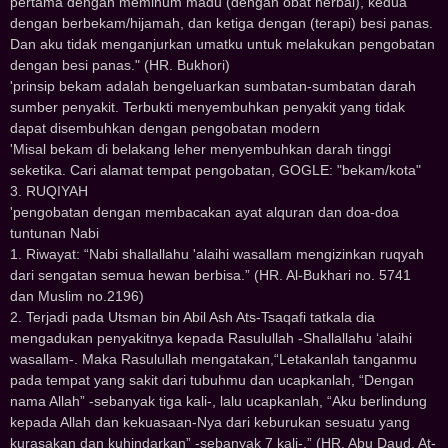
pertama dengan meminum madu (dengan obat herbal), kedua
dengan berbekam/hijamah, dan ketiga dengan (terapi) besi panas.
Dan aku tidak menganjurkan umatku untuk melakukan pengobatan
dengan besi panas." (HR. Bukhori)
'prinsip bekam adalah bengeluarkan sumbatan-sumbatan darah
sumber penyakit. Terbukti menyembuhkan penyakit yang tidak
dapat disembuhkan dengan pengobatan modern
'Misal bekam di belakang leher menyembuhkan darah tinggi
seketika. Cari alamat tempat pengobatan, GOGLE: "bekam/kota"
3. RUQIYAH
'pengobatan dengan membacakan ayat alquran dan doa-doa
tuntunan Nabi
1. Riwayat: “Nabi shallallahu 'alaihi wasallam mengizinkan ruqyah
dari sengatan semua hewan berbisa.” (HR. Al-Bukhari no. 5741
dan Muslim no.2196)
2. Terjadi pada Utsman bin Abil Ash Ats-Tsaqafi tatkala dia
mengadukan penyakitnya kepada Rasulullah -Shallallahu ‘alaihi
wasallam-. Maka Rasulullah mengatakan,“Letakanlah tanganmu
pada tempat yang sakit dari tubuhmu dan ucapkanlah, “Dengan
nama Allah” -sebanyak tiga kali-, lalu ucapkanlah, “Aku berlindung
kepada Allah dan kekuasaan-Nya dari keburukan sesuatu yang
kurasakan dan kuhindarkan” -sebanyak 7 kali-.” (HR. Abu Daud, At-