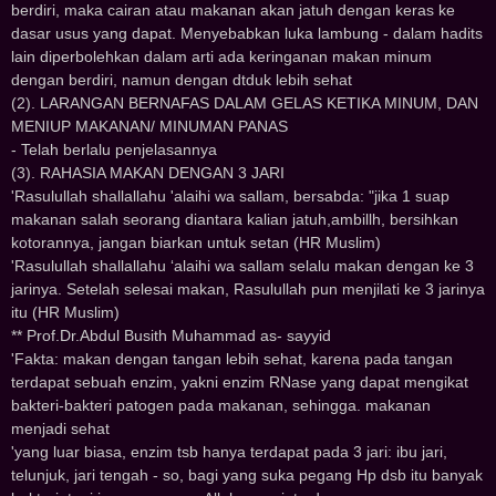
berdiri, maka cairan atau makanan akan jatuh dengan keras ke
dasar usus yang dapat. Menyebabkan luka lambung - dalam hadits
lain diperbolehkan dalam arti ada keringanan makan minum
dengan berdiri, namun dengan dtduk lebih sehat
(2). LARANGAN BERNAFAS DALAM GELAS KETIKA MINUM, DAN
MENIUP MAKANAN/ MINUMAN PANAS
- Telah berlalu penjelasannya
(3). RAHASIA MAKAN DENGAN 3 JARI
'Rasulullah shallallahu 'alaihi wa sallam, bersabda: "jika 1 suap
makanan salah seorang diantara kalian jatuh,ambillh, bersihkan
kotorannya, jangan biarkan untuk setan (HR Muslim)
'Rasulullah shallallahu ‘alaihi wa sallam selalu makan dengan ke 3
jarinya. Setelah selesai makan, Rasulullah pun menjilati ke 3 jarinya
itu (HR Muslim)
** Prof.Dr.Abdul Busith Muhammad as- sayyid
'Fakta: makan dengan tangan lebih sehat, karena pada tangan
terdapat sebuah enzim, yakni enzim RNase yang dapat mengikat
bakteri-bakteri patogen pada makanan, sehingga. makanan
menjadi sehat
'yang luar biasa, enzim tsb hanya terdapat pada 3 jari: ibu jari,
telunjuk, jari tengah - so, bagi yang suka pegang Hp dsb itu banyak