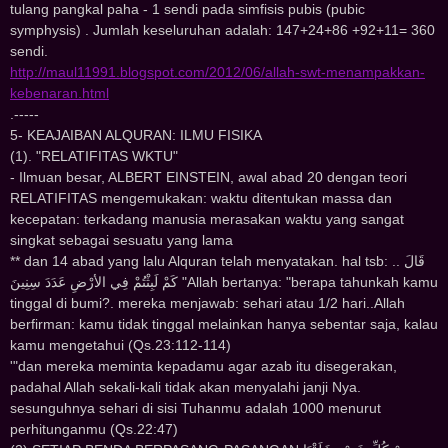
tulang pangkal paha - 1 sendi pada simfisis pubis (pubic
symphysis) . Jumlah keseluruhan adalah: 147+24+86 +92+11= 360
sendi.
http://maul11991.blogspot.com/2012/06/allah-swt-menampakkan-
kebenaran.html
.-----
5- KEAJAIBAN ALQURAN: ILMU FISIKA
(1). "RELATIFITAS WKTU"
- Ilmuan besar, ALBERT EINSTEIN, awal abad 20 dengan teori
RELATIFITAS mengemukakan: waktu ditentukan massa dan
kecepatan: terkadang manusia merasakan waktu yang sangat
singkat sebagai sesuatu yang lama
** dan 14 abad yang lalu Alquran telah menyatakan. hal tsb: .. ﻗَﺎﻝَ
ﻛَﻢْ ﻟَﺒِﺜْﺘُﻢْ ﻓِﻲ ﺍﻷﺭْﺽِ ﻋَﺪَﺩَ ﺳِﻨِﻴﻦَ "Allah bertanya: "berapa tahunkah kamu
tinggal di bumi?. mereka menjawab: sehari atau 1/2 hari..Allah
berfirman: kamu tidak tinggal melainkan hanya sebentar saja, kalau
kamu mengetahui (Qs.23:112-114)
'"dan mereka meminta kepadamu agar azab itu disegerakan,
padahal Allah sekali-kali tidak akan menyalahi janji Nya.
sesunguhnya sehari di sisi Tuhanmu adalah 1000 menurut
perhitunganmu (Qs.22:47)