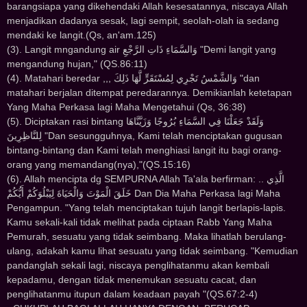
barangsiapa yang dikehendaki Allah kesesatannya, niscaya Allah
menjadikan dadanya sesak, lagi sempit, seolah-olah ia sedang
mendaki ke langit.(Qs, an'am.125)
(3). Langit mngandung air ﻭَﺍﻟﺴَّﻤَﺎﺀِ ﺫَﺍﺕِ ﺍﻟﺮَّﺟْﻊِ "Demi langit yang
mengandung hujan," (QS.86:11)
(4). Matahari beredar ,,, ﻭَﺍﻟﺸَّﻤْﺲُ ﺗَﺠْﺮِﻱ ﻟِﻤُﺴْﺘَﻘَﺮٍّ ﻟَّﻬَﺎ ﺫَﻟِﻚَ "dan
matahari berjalan ditempat peredarannya. Demikianlah ketetapan
Yang Maha Perkasa lagi Maha Mengetahui (Qs, 36:38)
(5). Diciptakan rasi bintang ﻭَﻟَﻘَﺪْ ﺟَﻌَﻠْﻨَﺎ ﻓِﻲ ﺍﻟﺴَّﻤَﺎﺀِ ﺑُﺮُﻭﺟًﺎ ﻭَﺯَﻳَّﻨَّﺎﻫَﺎ
ﻟِﻠﻨَّﺎﻇِﺮِﻳﻦَ "Dan sesungguhnya, Kami telah menciptakan gugusan
bintang-bintang dan Kami telah menghiasi langit itu bagi orang-
orang yang memandang(nya),"(QS.15:16)
(6). Allah mencipta dg SEMPURNA Allah Ta'ala berfirman: .. ﺍﻟَّﺬِﻱ
ﺧَﻠَﻖَ ﺍﻟْﻤَﻮْﺕَ ﻭَﺍﻟْﺤَﻴَﺎﺓَ ﻟِﻴَﺒْﻠُﻮَﻛُﻢْ ﺃَﻳُّﻜُﻢْ Dan Dia Maha Perkasa lagi Maha
Pengampun. "Yang telah menciptakan tujuh langit berlapis-lapis.
Kamu sekali-kali tidak melihat pada ciptaan Rabb Yang Maha
Pemurah, sesuatu yang tidak seimbang. Maka lihatlah berulang-
ulang, adakah kamu lihat sesuatu yang tidak seimbang. "Kemudian
pandanglah sekali lagi, niscaya penglihatanmu akan kembali
kepadamu, dengan tidak menemukan sesuatu cacat, dan
penglihatanmu itupun dalam keadaan payah "(QS.67:2-4)