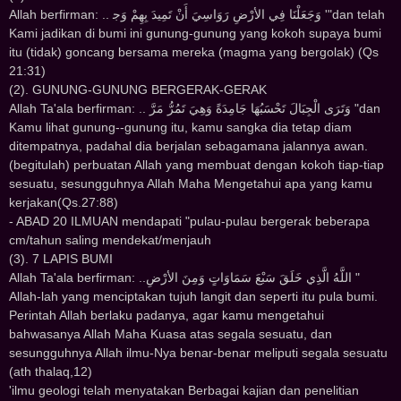
Allah berfirman: .. ﻭَﺟَﻌَﻠْﻨَﺎ ﻓِﻲ ﺍﻷﺭْﺽِ ﺭَﻭَﺍﺳِﻲَ ﺃَﻥْ ﺗَﻤِﻴﺪَ ﺑِﻬِﻢْ ﻭَﺟ '"dan telah
Kami jadikan di bumi ini gunung-gunung yang kokoh supaya bumi
itu (tidak) goncang bersama mereka (magma yang bergolak) (Qs
21:31)
(2). GUNUNG-GUNUNG BERGERAK-GERAK
Allah Ta'ala berfirman: .. ﻭَﺗَﺮَﻯ ﺍﻟْﺠِﺒَﺎﻝَ ﺗَﺤْﺴَﺒُﻬَﺎ ﺟَﺎﻣِﺪَﺓً ﻭَﻫِﻲَ ﺗَﻤُﺮُّ ﻣَﺮَّ "dan
Kamu lihat gunung--gunung itu, kamu sangka dia tetap diam
ditempatnya, padahal dia berjalan sebagamana jalannya awan.
(begitulah) perbuatan Allah yang membuat dengan kokoh tiap-tiap
sesuatu, sesungguhnya Allah Maha Mengetahui apa yang kamu
kerjakan(Qs.27:88)
- ABAD 20 ILMUAN mendapati "pulau-pulau bergerak beberapa
cm/tahun saling mendekat/menjauh
(3). 7 LAPIS BUMI
Allah Ta'ala berfirman: ..ﺍﻟﻠَّﻪُ ﺍﻟَّﺬِﻱ ﺧَﻠَﻖَ ﺳَﺒْﻊَ ﺳَﻤَﺎﻭَﺍﺕٍ ﻭَﻣِﻦَ ﺍﻷﺭْﺽِ "
Allah-lah yang menciptakan tujuh langit dan seperti itu pula bumi.
Perintah Allah berlaku padanya, agar kamu mengetahui
bahwasanya Allah Maha Kuasa atas segala sesuatu, dan
sesungguhnya Allah ilmu-Nya benar-benar meliputi segala sesuatu
(ath thalaq,12)
'ilmu geologi telah menyatakan Berbagai kajian dan penelitian