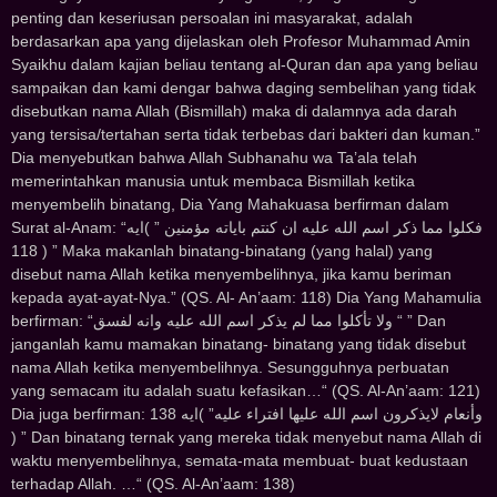
penting dan keseriusan persoalan ini masyarakat, adalah
berdasarkan apa yang dijelaskan oleh Profesor Muhammad Amin
Syaikhu dalam kajian beliau tentang al-Quran dan apa yang beliau
sampaikan dan kami dengar bahwa daging sembelihan yang tidak
disebutkan nama Allah (Bismillah) maka di dalamnya ada darah
yang tersisa/tertahan serta tidak terbebas dari bakteri dan kuman.”
Dia menyebutkan bahwa Allah Subhanahu wa Ta’ala telah
memerintahkan manusia untuk membaca Bismillah ketika
menyembelih binatang, Dia Yang Mahakuasa berfirman dalam
Surat al-Anam: “ﻓﻜﻠﻮﺍ ﻣﻤﺎ ﺫﻛﺮ ﺍﺳﻢ ﺍﻟﻠﻪ ﻋﻠﻴﻪ ﺍﻥ ﻛﻨﺘﻢ ﺑﺎﻳﺎﺗﻪ ﻣﺆﻣﻨﻴﻦ ” )ﺍﻳﻪ
118 ) ” Maka makanlah binatang-binatang (yang halal) yang
disebut nama Allah ketika menyembelihnya, jika kamu beriman
kepada ayat-ayat-Nya.” (QS. Al- An’aam: 118) Dia Yang Mahamulia
berfirman: “ﻭﻻ ﺗﺄﻛﻠﻮﺍ ﻣﻤﺎ ﻟﻢ ﻳﺬﻛﺮ ﺍﺳﻢ ﺍﻟﻠﻪ ﻋﻠﻴﻪ ﻭﺍﻧﻪ ﻟﻔﺴﻖ “ ” Dan
janganlah kamu mamakan binatang- binatang yang tidak disebut
nama Allah ketika menyembelihnya. Sesungguhnya perbuatan
yang semacam itu adalah suatu kefasikan…“ (QS. Al-An’aam: 121)
Dia juga berfirman: ﻭﺃﻧﻌﺎﻡ ﻻﻳﺬﻛﺮﻭﻥ ﺍﺳﻢ ﺍﻟﻠﻪ ﻋﻠﻴﻬﺎ ﺍﻓﺘﺮﺍﺀ ﻋﻠﻴﻪ” )ﺍﻳﻪ 138
) ” Dan binatang ternak yang mereka tidak menyebut nama Allah di
waktu menyembelihnya, semata-mata membuat- buat kedustaan
terhadap Allah. …“ (QS. Al-An’aam: 138)