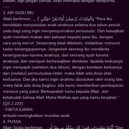
bakteri, tapi jangan cemas, Allah mencipta dengan sempurna;
-----
3. AIR SUSU IBU
Allah berfirman: ,,, ﻭَﺍﻟْﻮَﺍﻟِﺪَﺍﺕُ ﻳُﺮْﺿِﻌْﻦَ ﺃَﻭْﻻﺩَﻫُﻦَّ ﺣَﻮْﻟَﻴْﻦِ ﻛ "Para ibu
hendaklah menyusukan anak-anaknya selama dua tahun penuh,
yaitu bagi yang ingin menyempurnakan persusuan. Dan kewajiban
ayah memberi makan dan pakaian kepada para ibu, dengan
cara.yang ma'ruf. Seseorang tidak dibebani, melainkan menurut
kadar kesanggupannya. Janganlah seorang ibu menderita
kesengsaraan karena anaknya, dan seorang ayah karena
anaknya, dan warispun berkewajiban demikian. Apabila keduanya
ingin menyapih (sebelum dua tahun), dengan kerelaan keduanya
dan (melalui) permusyawa-ratan, maka tidak ada dosa atas
keduanya. Dan jika kamu ingin anakmu disusukan oleh orang lain,
maka tidak ada dosa bagimu, bila kamu memberikan pembayaran,
menurut yang patut. Bertaqwalah kamu kepada Allah, dan
ketahuilah bahwa Allah Maha Melihat,apa yang kamu kerjakan."
(QS.2:233)
- FAKTA ILMIAH:
terbukti meningkatkan imunitas anak .
4. PUASA
Allah Ta'ala berfirman: ,,, ﺃَﻳَّﺎﻣًﺎ ﻣَﻌْﺪُﻭﺩَﺍﺕٍ ﻓَﻤَﻦْ ﻛَﺎﻥَ ﻣِﻨْﻜُﻢْ ﻣَﺮِﻳﻀًﺎ ﺃَﻭ "Dan