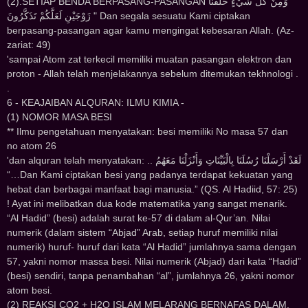
(2).SETIAP BENDA BERPASANG-PASANGAN ﻭَﻣِﻦْ ﻛُﻞِّ ﺷَﻲْﺀٍ ﺧَﻠَﻘْﻨَﺎ
ﺯَﻭْﺟَﻴْﻦِ ﻟَﻌَﻠَّﻜُﻢْ ﺗَﺬَﻛَّﺮُﻭﻥَ " Dan segala sesuatu Kami ciptakan
berpasang-pasangan agar kamu mengingat kebesaran Allah. (Az-
zariat: 49)
'sampai Atom zat terkecil memiliki muatan pasangan elektron dan
proton - Allah telah menjelakannya sebelum ditemukan tekhnologi .
.
6 - KEAJAIBAN ALQURAN: ILMU KIMIA -
(1) NOMOR MASA BESI
** Ilmu pengetahuan menyatakan: besi memiliki No masa 57 dan
no atom 26
'dan alquran telah menyatakan: .. ﻟَﻘَﺪْ ﺃَﺭْﺳَﻠْﻨَﺎ ﺭُﺳُﻠَﻨَﺎ ﺑِﺎﻟْﺒَﻴِّﻨَﺎﺕِ ﻭَﺃَﻧْﺰَﻟْﻨَﺎ ﻣَﻌَﻬُﻢُ
“…Dan Kami ciptakan besi yang padanya terdapat kekuatan yang
hebat dan berbagai manfaat bagi manusia.” (QS. Al Hadiid, 57: 25)
! Ayat ini melibatkan dua kode matematika yang sangat menarik.
“Al Hadid” (besi) adalah surat ke-57 di dalam al-Qur’an. Nilai
numerik (dalam sistem “Abjad” Arab, setiap huruf memiliki nilai
numerik) huruf- huruf dari kata “Al Hadid” jumlahnya sama dengan
57, yakni nomor massa besi. Nilai numerik (Abjad) dari kata “Hadid”
(besi) sendiri, tanpa penambahan “al”, jumlahnya 26, yakni nomor
atom besi.
(2) REAKSI CO2 + H2O ISLAM MELARANG BERNAFAS DALAM.