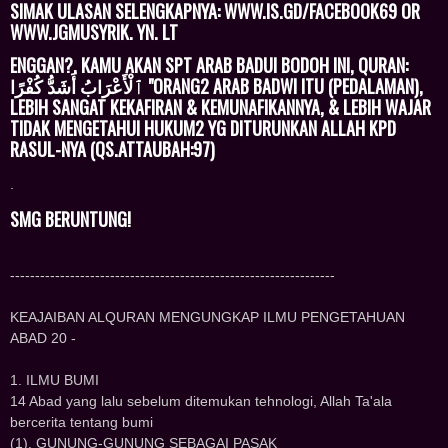
SIMAK ULASAN SELENGKAPNYA: WWW.IS.GD/FACEBOOK69 OR
WWW.JGMUSYRIK. YN. LT
ENGGAN?, KAMU AKAN SPT ARAB BADUI BODOH INI, QURAN:
ٱلْأَعْرَابُ أَشَدُّ كُفْرًا "ORANG2 ARAB BADWI ITU (PEDALAMAN),
LEBIH SANGAT KEKAFIRAN & KEMUNAFIKANNYA, & LEBIH WAJAR
TIDAK MENGETAHUI HUKUM2 YG DITURUNKAN ALLAH KPD
RASUL-NYA (QS.ATTAUBAH:97)
.
SMG BERUNTUNG!
-----------------------------------------------------------------
KEAJAIBAN ALQURAN MENGUNGKAP ILMU PENGETAHUAN
ABAD 20 -
1. ILMU BUMI
14 Abad yang lalu sebelum ditemukan tehnologi, Allah Ta'ala
bercerita tentang bumi
(1). GUNUNG-GUNUNG SEBAGAI PASAK