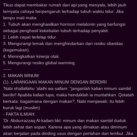
Tikus dapat membakar rumah dari api yang menyala, lebih jauh
ternyata cahaya berpengaruh terhadap tubuh waktu tidur. Jika
lampu mati maka
1. Tubuh akan menghasilkan hormon melatonin yang berfungsi
sebagai penghasil kekebalan tubuh terhadap penyakit.
2. Lebih cepat terlelap tidur.
3. Mengurangi lemak dan menghindarkan dari resiko obesitas
(kegemukan).
4. Meningkatkan kinerja otak.
5. Mengurangi resiko global warming.
-----
2. MAKAN MINUM
(1). LARANGAAN MAKAN MINUM DENGAN BERDIRI
'Nabi shallallahu ‘alaihi wa sallam: "janganlah kalian minum sambil
berdiri! Apabila kalian lupa, maka hendaklah ia muntahkan. Qotatah
berkata: bagaimana dengan makan?, Nabi menjawab: itu lebih
buruk lagi (muslim)
- FAKTA ILMIAH:
'Dr. Abdurrazzaq Al-kailani bkt: minum dan makan sambil duduk
lebih sehat dan sopan. Karena apa yang dimakan atau diminum
akan berjalan pada dinding usus dengan perlahan dan lembut. Jika