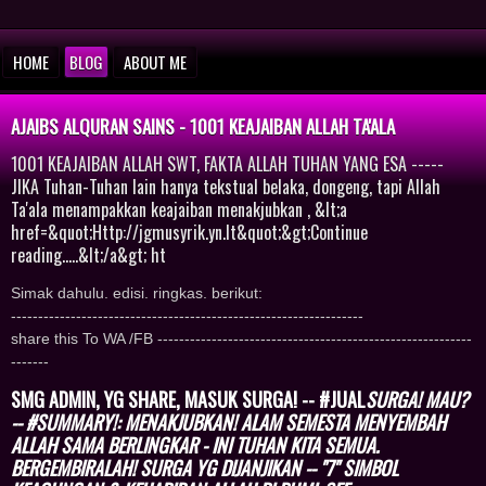
HOME
BLOG
ABOUT ME
AJAIBS ALQURAN SAINS - 1001 KEAJAIBAN ALLAH TA'ALA
1001 KEAJAIBAN ALLAH SWT, FAKTA ALLAH TUHAN YANG ESA -----
JIKA Tuhan-Tuhan lain hanya tekstual belaka, dongeng, tapi Allah
Ta'ala menampakkan keajaiban menakjubkan , &lt;a
href=&quot;Http://jgmusyrik.yn.lt&quot;&gt;Continue
reading.....&lt;/a&gt; ht
Simak dahulu. edisi. ringkas. berikut:
-----------------------------------------------------------------
share this To WA /FB ----------------------------------------------------------
-------
SMG ADMIN, YG SHARE, MASUK SURGA! -- #JUAL
SURGA! MAU?
-- #SUMMARY!: MENAKJUBKAN! ALAM SEMESTA MENYEMBAH
ALLAH SAMA BERLINGKAR - INI TUHAN KITA SEMUA.
BERGEMBIRALAH! SURGA YG DIJANJIKAN -- "7" SIMBOL