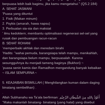
berpuasa lebih baik bagimu, jika kamu mengetahui." (QS.2:184)
A. SEHAT JASMANI
'Puasa yang dituntut
1. Fisik (Makan minum)
2. Psykis (amarah, hawa napsu)
3. Perbuatan sia-sia dan maksiat
' ilmu kedoktern; membantu optimalisasi regenerasi sel-sel yang
rusak dan pembuangan racun-racun
B. SEHAT ROHANI
'memperbaiki akhlak dan meredam birahi
'Hadits: "wahai pemuda, barangsiapa telah mampu, menikahlah,
dan barangsiapa belum mampu, berpuasalah. Karena
sesungguhnya itu menjadi tameng baginya (Bukhori) ~
'puasa senin kamis dan Ramadhon mengandung banyak kebaikan
~ ISLAM SEMPURNA ~
5. KEAJAIBAN BISMILLAH ( Menghilangkan kuman dalam daging
binatang sembelihan) .
.
Allah Subhanahu wa Ta’ala berfirman: ﺃَﻋُﻮْﺫُ ﺑِﺎﻟﻠﻪِ ﻣِﻦَ ﺍﻟﺸَّﻴﻄَﺎﻥِ ﺍﻟﺮَّﺟِﻴْﻢ
“Maka makanlah binatang- binatang (yang halal) yang disebut