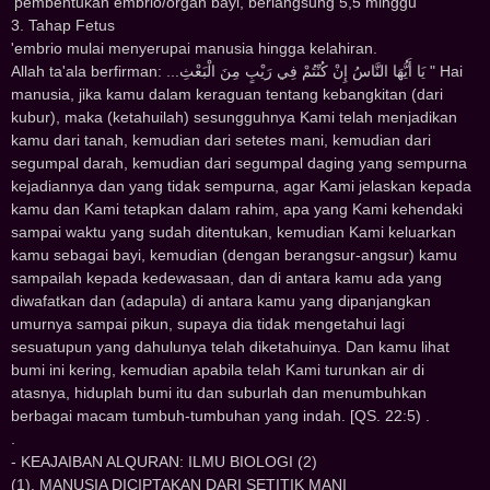
'pembentukan embrio/organ bayi, berlangsung 5,5 minggu
3. Tahap Fetus
'embrio mulai menyerupai manusia hingga kelahiran.
Allah ta'ala berfirman: ...ﻳَﺎ ﺃَﻳُّﻬَﺎ ﺍﻟﻨَّﺎﺱُ ﺇِﻥْ ﻛُﻨْﺘُﻢْ ﻓِﻲ ﺭَﻳْﺐٍ ﻣِﻦَ ﺍﻟْﺒَﻌْﺚِ " Hai
manusia, jika kamu dalam keraguan tentang kebangkitan (dari
kubur), maka (ketahuilah) sesungguhnya Kami telah menjadikan
kamu dari tanah, kemudian dari setetes mani, kemudian dari
segumpal darah, kemudian dari segumpal daging yang sempurna
kejadiannya dan yang tidak sempurna, agar Kami jelaskan kepada
kamu dan Kami tetapkan dalam rahim, apa yang Kami kehendaki
sampai waktu yang sudah ditentukan, kemudian Kami keluarkan
kamu sebagai bayi, kemudian (dengan berangsur-angsur) kamu
sampailah kepada kedewasaan, dan di antara kamu ada yang
diwafatkan dan (adapula) di antara kamu yang dipanjangkan
umurnya sampai pikun, supaya dia tidak mengetahui lagi
sesuatupun yang dahulunya telah diketahuinya. Dan kamu lihat
bumi ini kering, kemudian apabila telah Kami turunkan air di
atasnya, hiduplah bumi itu dan suburlah dan menumbuhkan
berbagai macam tumbuh-tumbuhan yang indah. [QS. 22:5) .
.
- KEAJAIBAN ALQURAN: ILMU BIOLOGI (2)
(1). MANUSIA DICIPTAKAN DARI SETITIK MANI